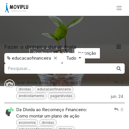
Pular para o conteúdo
Fazer o dinheiro durar mais
Ocultar introdução
Inscrição
educacaofinanceira
Tudo
Qual dívida devo pagar primeiro?
0
dividas
educacaofinanceira
endividamento
pagardividas
jun. 24
Da Dívida ao Recomeço Financeiro:
0
Como montar um plano de ação
economia
dividas