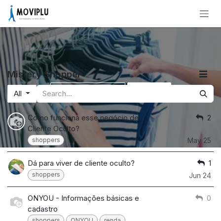
Skip to Content
Mistery Shopper
Ocultar introdução
Inscrição
All
Como funciona esse negócio de
2
Cliente Oculto?
shoppers
May 25
Dá para viver de cliente oculto?
1
shoppers
Jun 24
ONYOU - Informações básicas e
0
cadastro
shoppers
ONYOU
renda