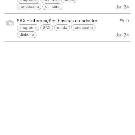
rendaextra
dinheiro
Jun 24
SAX - Informações básicas e cadastro
0
shoppers
SAX
renda
rendaextra
dinheiro
Jun 24