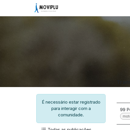
Pular para o conteúdo
Início
Comunidade
Vagas
Tran
É necessário estar registrado
para interagir com a
99 P
comunidade.
moto
Todas as publicações