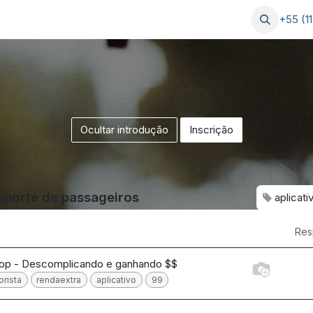
Postagens
Serviços
Ajuda
+55 (1
Ocultar introdução
Inscrição
sporte de passageiros
aplicati
Res
op - Descomplicando e ganhando $$
rista
rendaextra
aplicativo
99