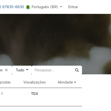
1) 97835-6630
Português (BR)
Entrar
vo
Tudo
postas
Visualizações
Atividade
0
1124