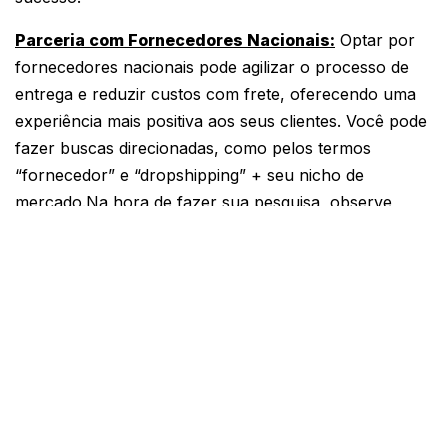
Parceria com Fornecedores Nacionais:
Optar por
fornecedores nacionais pode agilizar o processo de
entrega e reduzir custos com frete, oferecendo uma
experiência mais positiva aos seus clientes. Você pode
fazer buscas direcionadas, como pelos termos
“fornecedor” e “dropshipping” + seu nicho de
mercado.Na hora de fazer sua pesquisa, observe
como é o processo logístico das opções que te
agradaram, além de confirmar se existe algum tipo de
taxa cobrada dos lojistas. Não hesite em fazer
perguntas.Por fim, faça compras-teste antes de
fechar com determinado fornecedor e confira a
qualidade dos produtos. Algumas empresas enviam
amostras aos lojistas, mas lembre-se de pedi-las se o
próprio fornecedor não oferecer essa
possibilidade.Existem plataformas brasileiras de