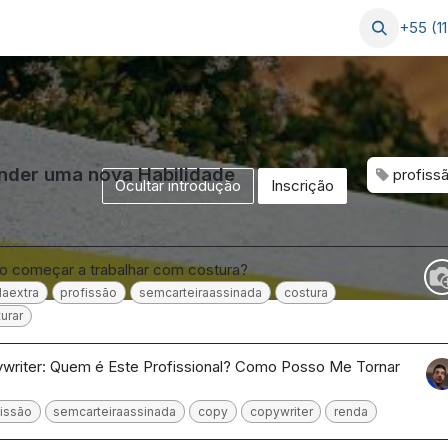
Postagens
Serviços
Ajuda
+55 (1
nder uma nova Habilidade
profiss
Ocultar introdução
Inscrição
 começar a trabalhar com costura?
daextra
profissão
semcarteiraassinada
costura
urar
writer: Quem é Este Profissional? Como Posso Me Tornar
fissão
semcarteiraassinada
copy
copywriter
renda