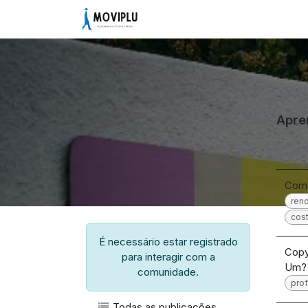
Pular para o conteúdo
Início
Comunidade
Vagas
Apre
Como
ren
cost
É necessário estar registrado
Copy
para interagir com a
Um?
comunidade.
pro
Todas as publicações