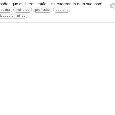
issões que mulheres estão, sim, exercendo com sucesso!
daextra
mulheres
profissão
pedreira
fissoesfemininas