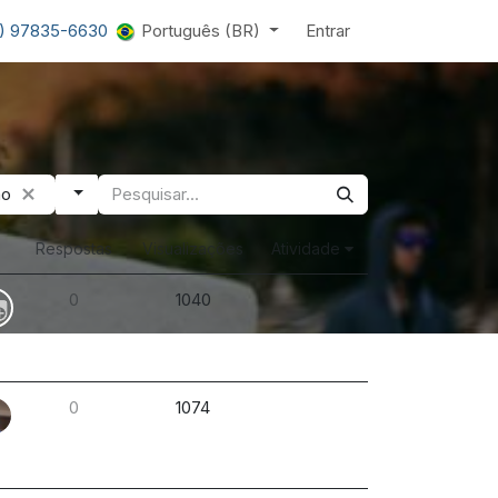
1) 97835-6630
Português (BR)
Entrar
ão
Respostas
Visualizações
Atividade
0
1040
0
1074