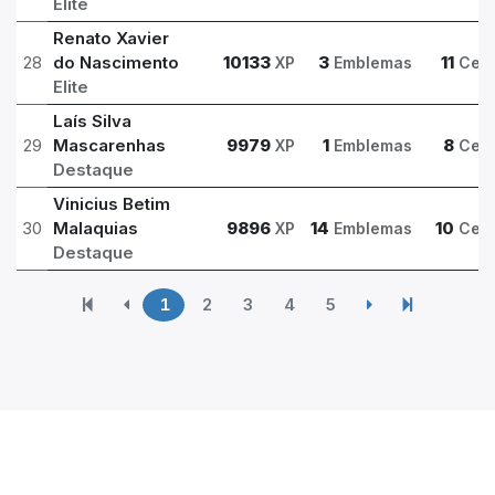
Elite
Renato Xavier
28
do Nascimento
10133
3
11
XP
Emblemas
Cert
Elite
Laís Silva
29
Mascarenhas
9979
1
8
XP
Emblemas
Cert
Destaque
Vinicius Betim
30
Malaquias
9896
14
10
XP
Emblemas
Cert
Destaque
1
2
3
4
5