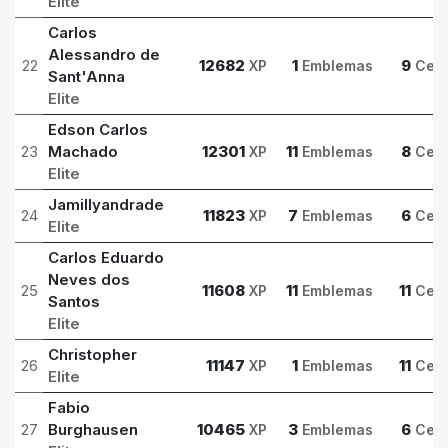
Elite
Carlos
Alessandro de
22
12682
1
9
XP
Emblemas
Cert
Sant'Anna
Elite
Edson Carlos
23
Machado
12301
11
8
XP
Emblemas
Cert
Elite
Jamillyandrade
24
11823
7
6
XP
Emblemas
Cert
Elite
Carlos Eduardo
Neves dos
25
11608
11
11
XP
Emblemas
Cert
Santos
Elite
Christopher
26
11147
1
11
XP
Emblemas
Cert
Elite
Fabio
27
Burghausen
10465
3
6
XP
Emblemas
Cert