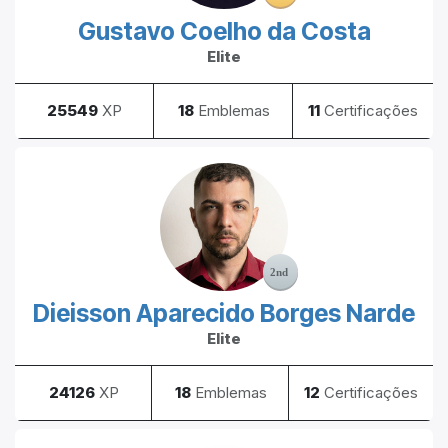
Gustavo Coelho da Costa
Elite
25549
XP
18
Emblemas
11
Certificações
Dieisson Aparecido Borges Narde
Elite
24126
XP
18
Emblemas
12
Certificações