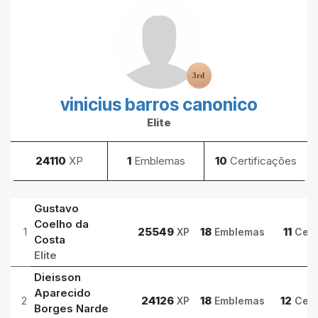
vinicius barros canonico
Elite
24110
XP
1
Emblemas
10
Certificações
Gustavo
Coelho da
1
25549
18
11
XP
Emblemas
Cert
Costa
Elite
Dieisson
Aparecido
2
24126
18
12
XP
Emblemas
Cert
Borges Narde