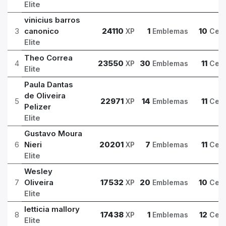
Elite
vinicius barros
3
canonico
24110
1
10
XP
Emblemas
Cert
Elite
Theo Correa
4
23550
30
11
XP
Emblemas
Cert
Elite
Paula Dantas
de Oliveira
5
22971
14
11
XP
Emblemas
Cert
Pelizer
Elite
Gustavo Moura
6
Nieri
20201
7
11
XP
Emblemas
Cert
Elite
Wesley
7
Oliveira
17532
20
10
XP
Emblemas
Cert
Elite
letticia mallory
8
17438
1
12
XP
Emblemas
Cert
Elite