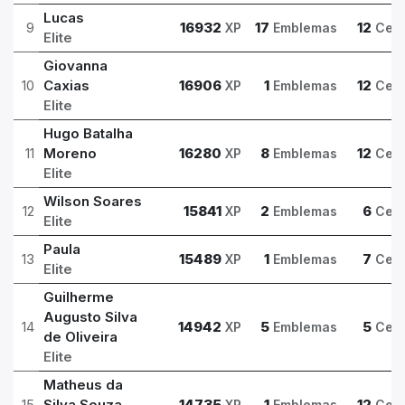
Lucas
9
16932
17
12
XP
Emblemas
Cert
Elite
Giovanna
10
Caxias
16906
1
12
XP
Emblemas
Cert
Elite
Hugo Batalha
11
Moreno
16280
8
12
XP
Emblemas
Cert
Elite
Wilson Soares
12
15841
2
6
XP
Emblemas
Cert
Elite
Paula
13
15489
1
7
XP
Emblemas
Cert
Elite
Guilherme
Augusto Silva
14
14942
5
5
XP
Emblemas
Cert
de Oliveira
Elite
Matheus da
15
Silva Souza
14735
1
12
XP
Emblemas
Cert