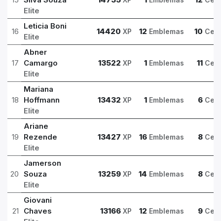
Elite
Leticia Boni
16
14420
12
10
XP
Emblemas
Cert
Elite
Abner
17
Camargo
13522
1
11
XP
Emblemas
Cert
Elite
Mariana
18
Hoffmann
13432
1
6
XP
Emblemas
Cert
Elite
Ariane
19
Rezende
13427
16
8
XP
Emblemas
Cert
Elite
Jamerson
20
Souza
13259
14
8
XP
Emblemas
Cert
Elite
Giovani
21
Chaves
13166
12
9
XP
Emblemas
Cert