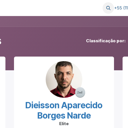
Postagens
Serviços
Ajuda
+55 (1
s
Classificação por:
Dieisson Aparecido
Borges Narde
Elite