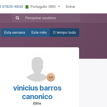
1) 97835-6630
Português (BR)
Entrar
Esta semana
Este mês
O tempo todo
vinicius barros
canonico
Elite