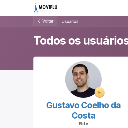
Pular para o conteúdo
Início
Comunidade
Vagas
Voltar
Usuários
Todos os usuário
Gustavo Coelho da
Costa
Elite