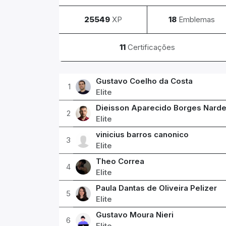
25549
XP
18
Emblemas
11
Certificações
Gustavo Coelho da Costa
1
Elite
Dieisson Aparecido Borges Nard
2
Elite
vinicius barros canonico
3
Elite
Theo Correa
4
Elite
Paula Dantas de Oliveira Pelizer
5
Elite
Gustavo Moura Nieri
6
Elite