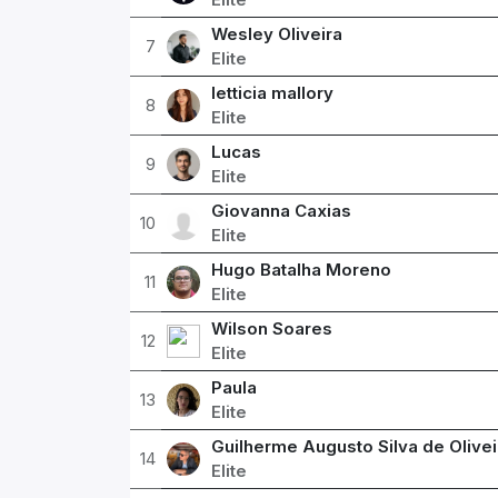
Wesley Oliveira
7
Elite
letticia mallory
8
Elite
Lucas
9
Elite
Giovanna Caxias
10
Elite
Hugo Batalha Moreno
11
Elite
Wilson Soares
12
Elite
Paula
13
Elite
Guilherme Augusto Silva de Olivei
14
Elite