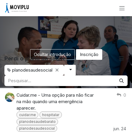
Pular para o conteúdo
Ocultar introdução
Inscrição
Perdi o plano de saúde!
planodesaudesocial
Cuidar.me - Uma opção para não ficar
0
na mão quando uma emergência
aparecer.
cuidar.me
hospitalar
planodesaudebarato
planodesaudesocial
jun. 24