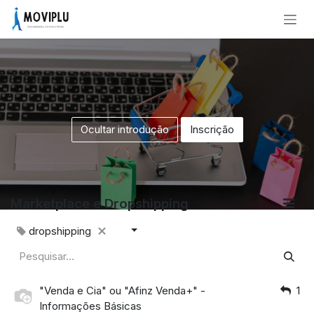
Pular para o conteúdo
Ocultar introdução
Inscrição
Marketplace e Dropshipping
dropshipping
"Venda e Cia" ou "Afinz Venda+" -
1
Informações Básicas