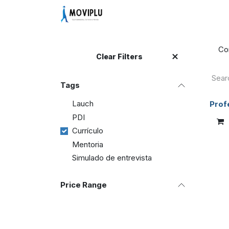
Skip to Content
Home
Community
Vagas
Con
Clear Filters
Tags
Lauch
Prof
PDI
Currículo
Mentoria
Simulado de entrevista
Price Range