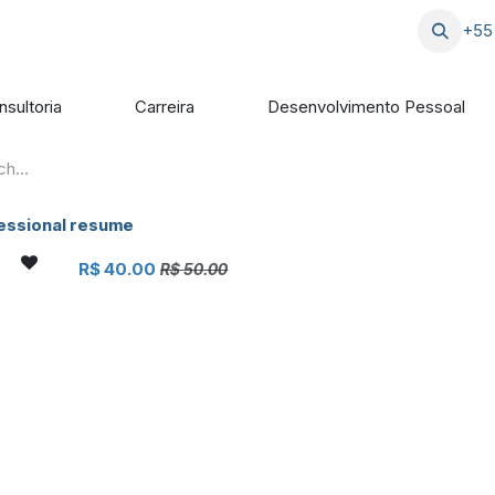
Blog
Serviços
Ajuda
+55
sultoria
Carreira
Desenvolvimento Pessoal
essional resume
R$
40.00
R$
50.00