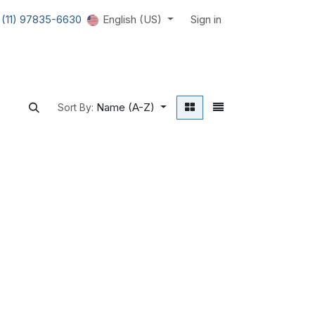
 (11) 97835-6630
English (US)
Sign in
Name (A-Z)
Sort By: